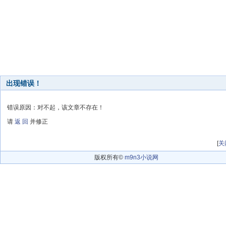
出现错误！
错误原因：对不起，该文章不存在！
请
返 回
并修正
[
关
版权所有©
m9n3小说网