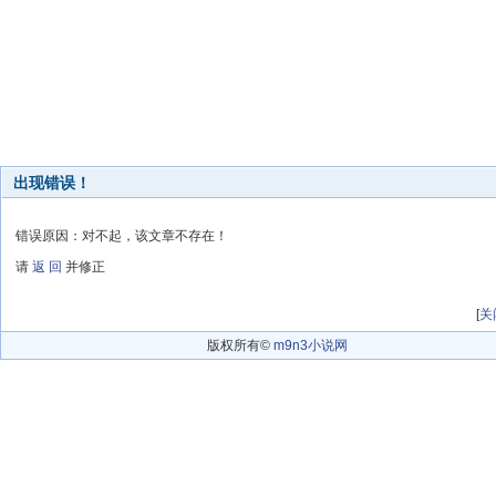
出现错误！
错误原因：对不起，该文章不存在！
请
返 回
并修正
[
关
版权所有©
m9n3小说网