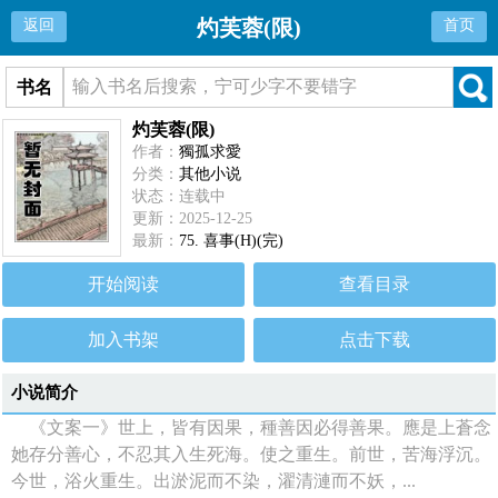
灼芙蓉(限)
返回
首页
书名
灼芙蓉(限)
作者：
獨孤求愛
分类：
其他小说
状态：连载中
更新：2025-12-25
最新：
75. 喜事(H)(完)
开始阅读
查看目录
加入书架
点击下载
小说简介
《文案一》世上，皆有因果，種善因必得善果。應是上蒼念
她存分善心，不忍其入生死海。使之重生。前世，苦海浮沉。
今世，浴火重生。出淤泥而不染，濯清漣而不妖，...