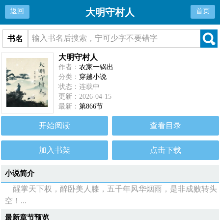
大明守村人
返回
首页
书名
大明守村人
作者：
农家一锅出
分类：
穿越小说
状态：连载中
更新：2026-04-15
最新：
第866节
开始阅读
查看目录
加入书架
点击下载
小说简介
醒掌天下权，醉卧美人膝，五千年风华烟雨，是非成败转头
空！...
最新章节预览