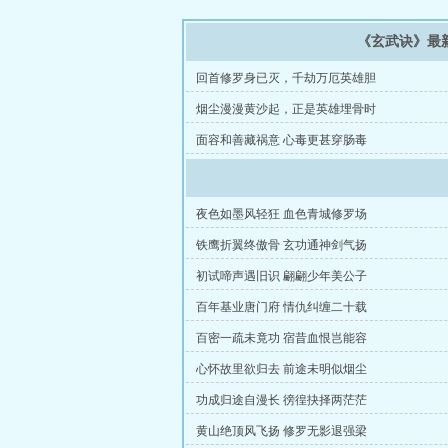
《玄武诀》最
回首修罗身已灭，千劫万厄英雄胆
烟尘漫漫黄沙起，正是英雄埋骨时
面容和善藏祸意 心毒更甚穿肠毒
夜色如墨风轻狂 血色青城修罗场
铁鹰折翼终傲骨 玄功通神剑气扬
初试啼声遇旧识 翩翩少年美公子
百年基业唐门府 情仇纠缠二十载
百密一疏未竟功 宿昔血恨岂能容
心怀故里欲归去 前途未明似烟尘
功成归途自漫长 徬徨抉择两茫茫
黄山绝顶风飞扬 修罗无影退强梁