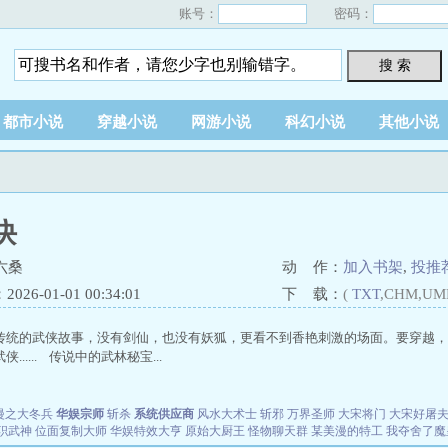
账号：
密码：
搜 索
都市小说
穿越小说
网游小说
科幻小说
其他小说
诀
六桑
动 作：
加入书架
,
投推
26-01-01 00:34:01
下 载：
(
TXT
,CHM,UM
传统的武侠故事，没有剑仙，也没有妖狐，更看不到香艳刺激的场面。要穿越，
...... 传说中的武林秘宝...
漫之大冬兵
华娱宗师
斩杀
系统供应商
风水大术士
斩邪
万界圣师
大宋将门
大宋好屠
职武神
位面复制大师
华娱特效大亨
原始大厨王
怪物聊天群
某美漫的特工
我夺舍了魔