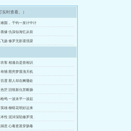
可实时查看。）
难圆， 千钧一发计中计
善缘 仇深似海忆从前
飞扬 修罗无影退强梁
衣客 相逢自是曾相识
有憾 图穷梦显洩天机
百度 那人却在阑珊处
色茫 旧恨新仇苦断肠
枪鸣 一波未平一波起
英雄 柳暗花明好运来
本性 泥淖深陷修罗境
祸意 心毒更甚穿肠毒