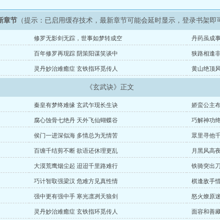
新章节
（提示：已启用缓存技术，最新章节可能会延时显示，登录书架即
修罗无影剑无踪，世事如梦转成空
丹药虽成事
百年修罗再现踪 阴策阳谋笑谈中
狭路相逢非
灵丹妙治难癒症 玄铁指环觅传人
黄山绝顶风
《玄武诀》正文
秦皇有梦终难缘 玄武乍现长生诀
娇蛮公主布
腐心蚀骨七绝丹 天外飞仙蝴蝶谷
巧解神功终
侯门一进深似海 多情总为无情苦
眾里寻他千
百缠千结剪不断 欲语还休理更乱
月黑风高夜
大漠荒鹰烟尘起 迢迢千里路难行
铁骑突出刀
巧计智取强梁汉 危难方见真性情
棋逢敌手惜
强中更有强中手 寒光凛冽天狼剑
怒火燎原迷
灵丹妙治难癒症 玄铁指环觅传人
面容和善藏