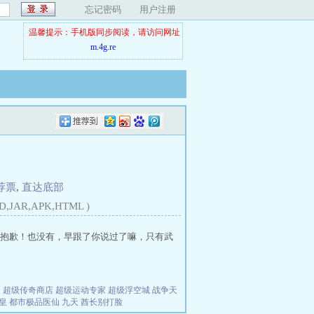
忘记密码
用户注册
温馨提示：手机版同步阅读，请访问网址
m.4g.re
荐票
,
直达底部
D,JAR,APK,HTML )
抱歉！也没有，早跟了你说过了嘛，只有武
夫
超级传奇商店
超级运动专家
超级浮空城
战争天
皇
都市极品医仙
九天
酋长别打脸