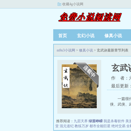
收藏4g小说网
首页
玄幻小说
修真小说
m9n3小说网
>
修真小说
> 玄武诀最新章节列表
玄武
作 者：
最后更新：20
一篇很
侠、武侠、武侠
推荐阅读：
九层天界
绿茵峥嵘
我是杀毒软件
美
堂
混元道纪
教练万岁
都市全能巨星
绝对交易
全