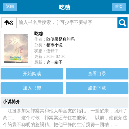
吃糖
返回
首页
书名
吃糖
作者：
随便果是真的吗
分类：
都市小说
状态：连载中
更新：2026-02-20
最新：
这一辈子
开始阅读
查看目录
加入书架
点击下载
小说简介
江挺参加完祁棠棠和他大学室友的婚礼，一觉醒来，回到了
高二。 这个时候，祁棠棠还寄住在他家。 以前，他很烦这
个脑袋不聪明的惹祸精。把他平静的生活搅得一团糟，...