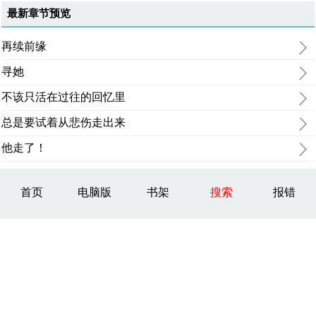
最新章节预览
再续前缘
寻她
不该只活在过往的回忆里
总是要试着从悲伤走出来
他走了！
首页
电脑版
书架
搜索
报错