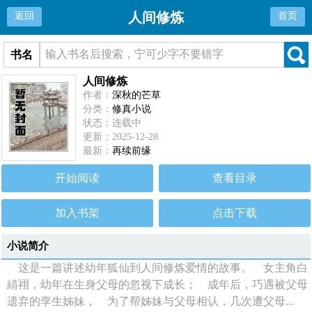
人间修炼
返回
首页
书名
人间修炼
作者：
深秋的芒草
分类：
修真小说
状态：连载中
更新：2025-12-28
最新：
再续前缘
开始阅读
查看目录
加入书架
点击下载
小说简介
这是一篇讲述幼年狐仙到人间修炼爱情的故事。 女主角白
綪祤，幼年在生身父母的忽视下成长； 成年后，巧遇被父母
遗弃的孪生姊妹， 为了帮姊妹与父母相认，几次遭父母...