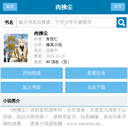
肉拂尘
返回
首页
书名
肉拂尘
作者：
朱投仁
分类：
修真小说
状态：连载中
更新：2025-12-28
最新：
40.清欢（完）
开始阅读
查看目录
加入书架
点击下载
小说简介
《肉佛尘》讲的是民国年间，天生道体，天道宠儿清欢下山
历练，自以为世间第一，便肆意妄为，玩弄姻缘，弄出许多洋
相的故事。 更多小说请收藏：www.xiaoshuo.uk...