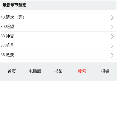
最新章节预览
40.清欢（完）
39.绝望
38.神交
37.苟且
36.激变
首页
电脑版
书架
搜索
报错