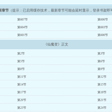
新章节
（提示：已启用缓存技术，最新章节可能会延时显示，登录书架即
第607节
第606节
第604节
第603节
第601节
第600节
《仙魔变》正文
第2节
第3节
第5节
第6节
第8节
第9节
第11节
第12节
第14节
第15节
第17节
第18节
第20节
第21节
第23节
第24节