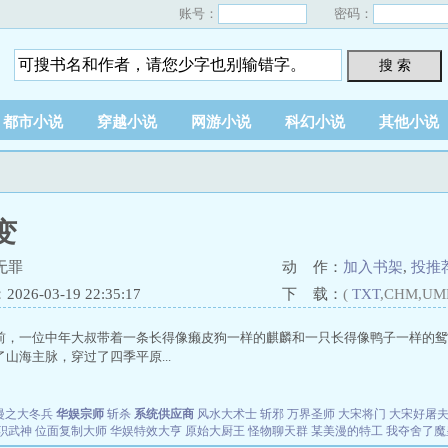
账号：
密码：
搜 索
都市小说
穿越小说
网游小说
科幻小说
其他小说
变
无罪
动 作：
加入书架
,
投推
26-03-19 22:35:17
下 载：
(
TXT
,CHM,UM
前，一位中年大叔带着一条长得像癞皮狗一样的麒麟和一只长得像鸭子一样的鸳
山海主脉，穿过了四季平原...
漫之大冬兵
华娱宗师
斩杀
系统供应商
风水大术士
斩邪
万界圣师
大宋将门
大宋好屠
职武神
位面复制大师
华娱特效大亨
原始大厨王
怪物聊天群
某美漫的特工
我夺舍了魔