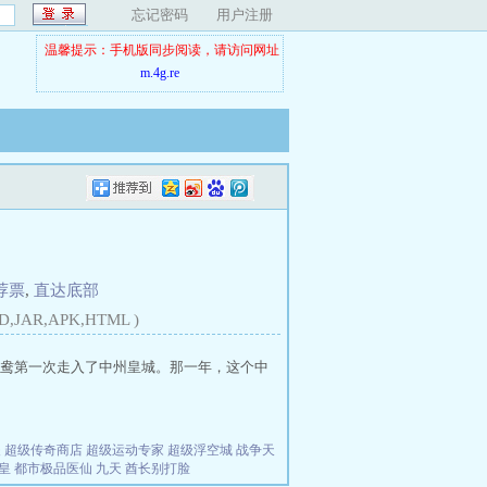
忘记密码
用户注册
温馨提示：手机版同步阅读，请访问网址
m.4g.re
荐票
,
直达底部
D,JAR,APK,HTML )
鸯第一次走入了中州皇城。那一年，这个中
夫
超级传奇商店
超级运动专家
超级浮空城
战争天
皇
都市极品医仙
九天
酋长别打脸