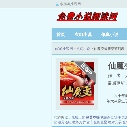
收藏4g小说网
首页
玄幻小说
修真小说
m9n3小说网
>
玄幻小说
> 仙魔变最新章节列表
仙魔
作 者：
最后更新：20
六十年
年大叔穿过了
推荐阅读：
九层天界
绿茵峥嵘
我是杀毒软件
美
堂
混元道纪
教练万岁
都市全能巨星
绝对交易
全