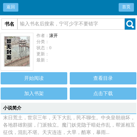
返回
首页
书名
作者：
滚开
分类：
状态：0
更新：
最新：
开始阅读
查看目录
加入书架
点击下载
小说简介
末日荒土，世宗三年，天下大乱，民不聊生。中央皇朝崩坏，
各地群雄割据，门派独立。魔门妖党隐于暗处作乱，帮派相互
征伐，混乱不堪。天灾连连，大旱，酷寒，暴雨...