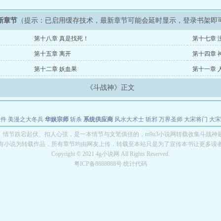
新章节
（提示：已启用缓存技术，最新章节可能会延时显示，登录书架即
第十八章 真是找死！
第十七章 
第十五章 离开
第十四章 
第十二章 妖血果
第十一章 
《斗战神》正文
软件
美漫之大冬兵
华娱宗师
斩杀
系统供应商
风水大术士
斩邪
万界圣师
大宋将门
大宋
能巨星
绝对交易
全职武神
位面复制大师
华娱特效大亨
原始大厨王
怪物聊天群
某美漫
》情节跌宕起伏、扣人心弦，是一本情节与文笔俱佳的，m9n3小说网转载收集斗战神
有小说为转载作品，所有章节均由网友上传，转载至本站只是为了宣传本书让更多读
长别打脸
Copyright © 2021 4g小说网 All Rights Reserved.
粤ICP备8888888号 统计代码