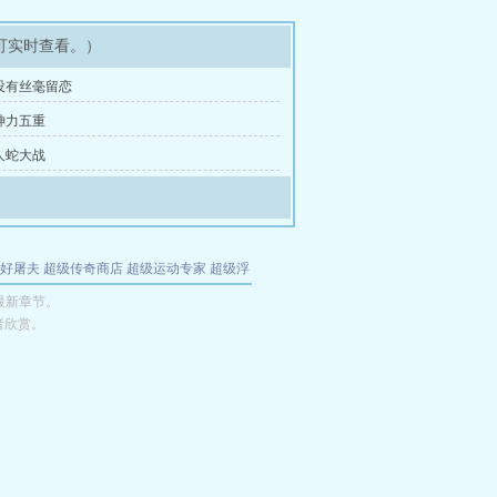
可实时查看。）
没有丝毫留恋
神力五重
人蛇大战
好屠夫
超级传奇商店
超级运动专家
超级浮
的特工
我夺舍了魔皇
都市极品医仙
九天
酋
最新章节。
者欣赏。