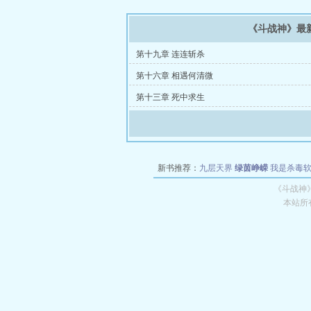
《斗战神》最
第十九章 连连斩杀
第十六章 相遇何清微
第十三章 死中求生
新书推荐：
九层天界
绿茵峥嵘
我是杀毒
空城
战争天堂
混元道纪
教练万岁
都市全
《斗战神
本站所