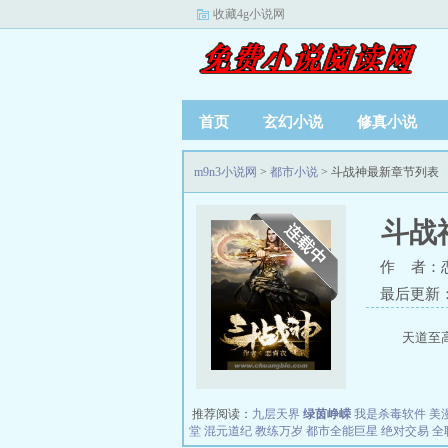
收藏4g小说网
首页
玄幻小说
修真小说
m9n3小说网
>
都市小说
> 斗战神最新章节列表
斗战
作 者：
最后更新：20
天道至
推荐阅读：
九层天界
绿茵峥嵘
我是杀毒软件
美
堂
混元道纪
教练万岁
都市全能巨星
绝对交易
全