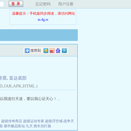
忘记密码
用户注册
温馨提示：手机版同步阅读，请访问网址
m.4g.re
荐票
,
直达底部
D,JAR,APK,HTML )
我道衍天道，要以我心证天心！...
夫
超级传奇商店
超级运动专家
超级浮空城
战争天
皇
都市极品医仙
九天
酋长别打脸