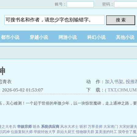
账号：
密码：
搜 索
都市小说
穿越小说
网游小说
科幻小说
其他小说
神
恋青衣
动 作：
加入书架
,
投推
26-05-02 01:53:07
下 载：
(
TXT
,CHM,UM
高，天心难测！一个起于世俗的卑微少年，以一块惊世魔碑，走上通神之路，要以
漫之大冬兵
华娱宗师
斩杀
系统供应商
风水大术士
斩邪
万界圣师
大宋将门
大宋好屠
职武神
位面复制大师
华娱特效大亨
原始大厨王
怪物聊天群
某美漫的特工
我夺舍了魔